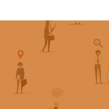
面別文例集（※タイトルは「手早く書
り伝わる！」） 【目次はこちら】 も
れもオススメですが、第1章は介護経
方にも読んでもらいたい内容です。 目
２ 目次３ 大手書店には並んでいます
手に取って読んでみてください。