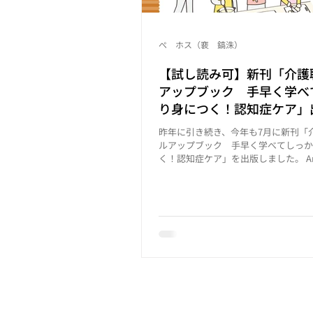
ぺ ホス（裵 鎬洙）
【試し読み可】新刊「介護
アップブック 手早く学べ
り身につく！認知症ケア」
した！
昨年に引き続き、今年も7月に新刊「
ルアップブック 手早く学べてしっか
く！認知症ケア」を出版しました。 Am
クはこちら https://amzn.to/3TcC
はこちら
https://www.shuwasystem.co.jp/bo
075433.html 【本書の特徴】 新人
みやすさ」を重視 １テーマ２〜３ペ
サクサク読める 「理由を探る認知症
スにした解説 【介護職スキルアップ
ズ】 認知症ケア（7月1日発売の新刊
リハビリの知識と技術 介護現場のア
メント コミュニケーション技術&接遇
の医学知識 介護の感染対策 介護記録