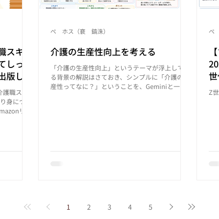
ぺ ホス（裵 鎬洙）
ぺ
職スキル
介護の生産性向上を考える
【
てしっか
2
「介護の生産性向上」というテーマが浮上してい
出版しま
世
る背景の解説はさておき、シンプルに「介護の生
産性ってなに？」ということを、Geminiと一緒
介護職スキ
Z
に整理してみました。
り身につ
azonリン
ST4 試し読み
ok/9784798
職員向けに「読
ージで完結で
ケア」をベー
ブックシリー
） 介護技術
ンガーマネジ
マナー 介護
1
2
3
4
5
の書き方&場