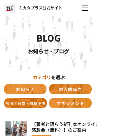
ミカタプラス公式サイト
BLOG
お知らせ・ブログ
カテゴリ
を選ぶ
お知らせ
対人関係力
マネジメント
採用・育成・離職予防
【著者と語らう新刊本オンライン
感想会（無料）】のご案内