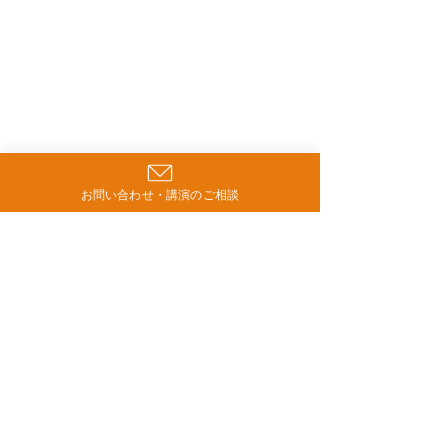
お問い合わせ・講演のご相談
コメント
必見！「無料」で活用で
講座案内：第13
コメントを追加…