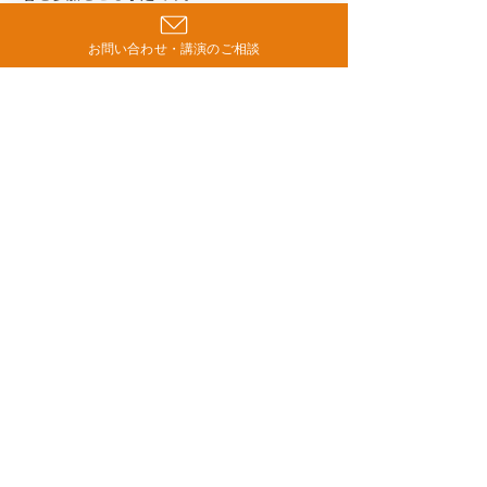
お問い合わせ・講演のご相談
C様（医療機関 看護師）
サービス：専門研修
「目からウロコ」の研修でした！ 「理由を
探る認知症ケア」研修の中にあった「理由を
探る引き出し」のワークショップは、実際に
現場でもやってみます。また、今回の内容
は、認知症ケアだけでなく、子育てやスタッ
フの指導など、いろんなケースに当てはめら
れる内容だったので、一気に視界が開けまし
た。