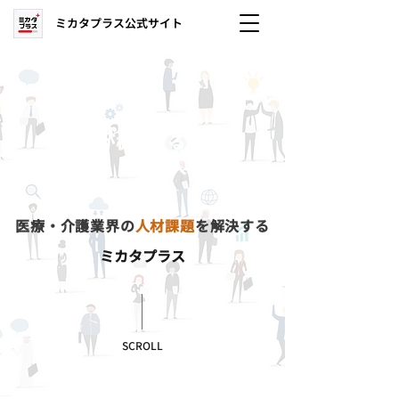
ミカタプラス公式サイト
チームが機能するカギは
「仕組み」と「対人関係力」
医療・介護業界の
人材課題
を解決する
ミカタプラス
SCROLL