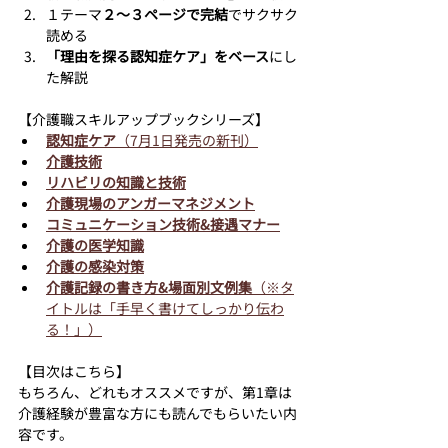
１テーマ
２〜３ページで完結
でサクサク
読める
「理由を探る認知症ケア」をベース
にし
た解説
【介護職スキルアップブックシリーズ】
認知症ケア
（7月1日発売の新刊）
介護技術
リハビリの知識と技術
介護現場のアンガーマネジメント
コミュニケーション技術&接遇マナー
介護の医学知識
介護の感染対策
介護記録の書き方&場面別文例集
（※タ
イトルは「手早く書けてしっかり伝わ
る！」）
【目次はこちら】
もちろん、どれもオススメですが、第1章は
介護経験が豊富な方にも読んでもらいたい内
容です。