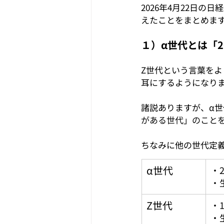
2026年4月22日
えたことをまとめま
１）α世代とは「2
Z世代という言葉を
耳にするようになり
諸説ありますが、α世
がある世代」のこと
ちなみに他の世代定
α世代
・2
・
Z世代
・
・