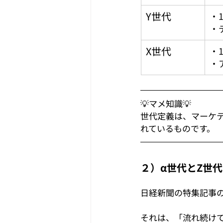
Y世代
・
・
X世代
・
・
💡マメ知識💡
世代定義は、マーケ
れているものです。
２）α世代とZ世
日経新聞の特集記事
それは、「流れ続け