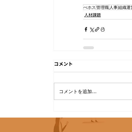
ぺホス
管理職
人事
組織運
人材課題
コメント
コメントを追加…