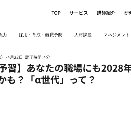
TOP
サービス
講師紹介
研
係力
採用・育成・離職予防
人材課題
マネジメント
洙）
4月22日
読了時間: 4分
予習】あなたの職場にも2028
かも？「α世代」って？