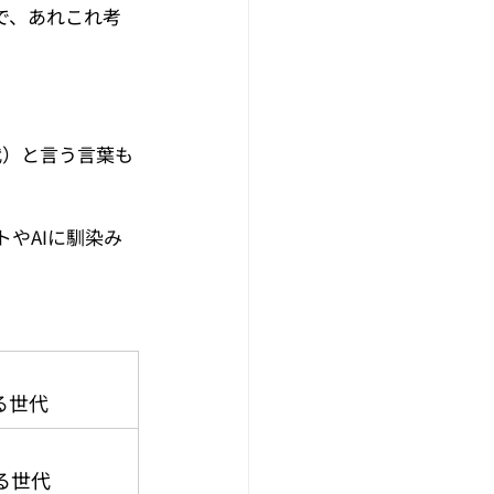
で、あれこれ考
代）と言う言葉も
やAIに馴染み
る世代
る世代