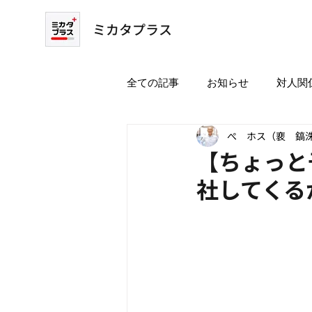
ミカタプラス
全ての記事
お知らせ
対人関
ぺ ホス（裵 鎬
【ちょっと
社してくる