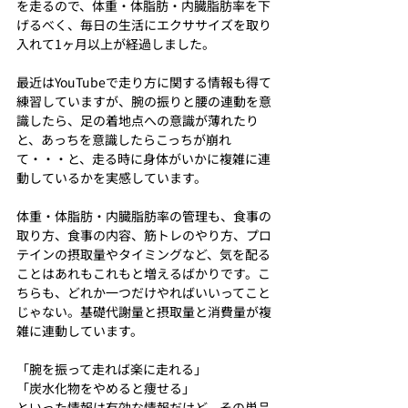
を走るので、体重・体脂肪・内臓脂肪率を下
げるべく、毎日の生活にエクササイズを取り
入れて1ヶ月以上が経過しました。
最近はYouTubeで走り方に関する情報も得て
練習していますが、腕の振りと腰の連動を意
識したら、足の着地点への意識が薄れたり
と、あっちを意識したらこっちが崩れ
て・・・と、走る時に身体がいかに複雑に連
動しているかを実感しています。
体重・体脂肪・内臓脂肪率の管理も、食事の
取り方、食事の内容、筋トレのやり方、プロ
テインの摂取量やタイミングなど、気を配る
ことはあれもこれもと増えるばかりです。こ
ちらも、どれか一つだけやればいいってこと
じゃない。基礎代謝量と摂取量と消費量が複
雑に連動しています。
「腕を振って走れば楽に走れる」
「炭水化物をやめると痩せる」
といった情報は有効な情報だけど、その単品