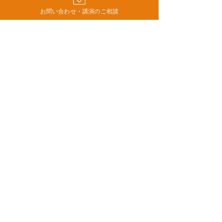
お問い合わせ・講演のご相談
コメント
日々、「決めつける」練
職員から退職届
コメントを追加…
習をさせられている
た時に、管理職
「不安」の正体