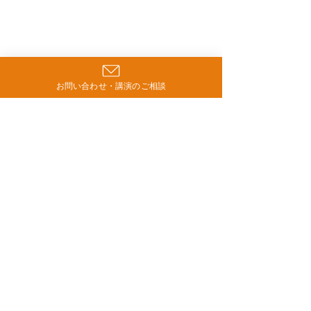
お問い合わせ・講演のご相談
コメント
介護の生産性向上を考え
【ちょっと予習
コメントを追加…
る
の職場にも202
社してくるかも
代」って？
Contact