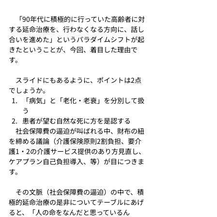
　「90年代に積極的に行っていた高齢者に対
する延命治療を、行わなくなる方向に、話し
合いを進めた」というパラダイムシフトが起
きたということが、今回、着目した理由で
す。
　スライドにもあるように、ポイントは2点
でしょうか。
「病気」と「老化・老衰」を分別して扱
う
患者が望む自然な死に方を是認する
　社会保障費の逼迫が叫ばれる中、財布の紐
を締める議論（介護保険原則2割負担、要介
護1・2の介護サービス提供のあり方見直し、
ケアプラン自己負担導入、等）が目につきま
す。
　その文脈（社会保障費の逼迫）の中で、積
極的延命治療の是非についてテーブルにあげ
ると、「人の命をなんだと思っているん