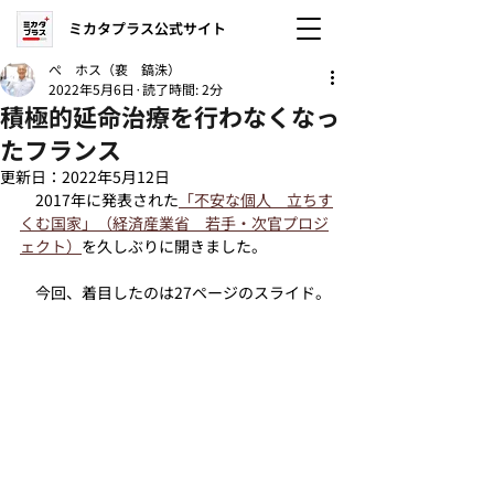
ミカタプラス公式サイト
ぺ ホス（裵 鎬洙）
2022年5月6日
読了時間: 2分
積極的延命治療を行わなくなっ
たフランス
更新日：
2022年5月12日
　2017年に発表された
「不安な個人　立ちす
くむ国家」（経済産業省　若手・次官プロジ
ェクト）
を久しぶりに開きました。
　今回、着目したのは27ページのスライド。