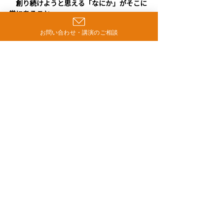
創り続けようと思える「なにか」がそこに
常にあること。
お問い合わせ・講演のご相談
　こんな見方で組織を見渡してみてくださ
い。あなたの組織を壊そうとしている人が、
わんさか見えるかもしれません＾＾；；；
対人関係力
最新記事
すべて表示