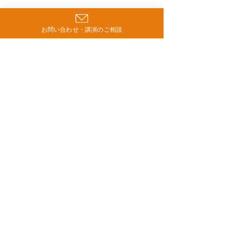
お問い合わせ・講演のご相談
コメント
「時間軸が違う」という
【モニター募集
コメントを追加…
見方をしてみると
ご案内】認知症
ロジェクト（応
10/27）
Contact
お問い合わせ
ご相談フォーム