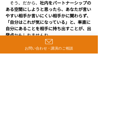
　そう、だから、
社内をパートナーシップの
ある空間にしようと思ったら、あなたが言い
やすい相手か言いにくい相手かに関わらず、
「自分はこれが気になっている」と、率直に
自分にあることを相手に持ち出すことが、出
発点
かもしれませんね。
　そういう積み重ねで、場のコンテクストは
お問い合わせ・講演のご相談
出来上がっていきますからね。しっかりね！
＃上司に問題解決を委ねる　＃ティール組
織　＃パートナーシップ
対人関係力
最新記事
すべて表示