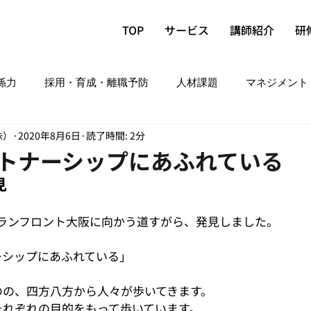
TOP
サービス
講師紹介
研
係力
採用・育成・離職予防
人材課題
マネジメント
洙）
2020年8月6日
読了時間: 2分
トナーシップにあふれている
見
グランフロント大阪に向かう道すがら、発見しました。
ーシップにあふれている」
のの、四方八方から人々が歩いてきます。
それぞれの目的をもって歩いています。