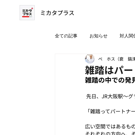
ミカタプラス
全ての記事
お知らせ
対人関
ぺ ホス（裵 鎬
雑踏はパー
雑踏の中での発
 先日、JR大阪駅〜
「雑踏ってパートナ
広い空間ではあるも
それぞれの方向へ、