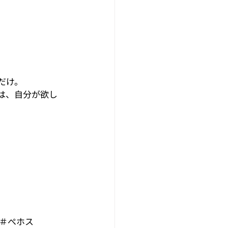
だけ。
は、
自分が欲し
＃ぺホス